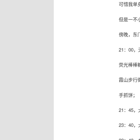
可惜我单
但是一不
傍晚，东
21：00
荧光棒棒
霞山步行
手抓饼；
21：4
23：40