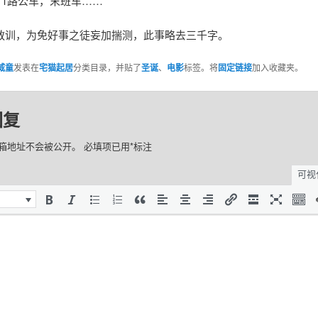
，11路公车，末班车……
教训，为免好事之徒妄加揣测，此事略去三千字。
威童
发表在
宅猫起居
分类目录，并贴了
圣诞
、
电影
标签。将
固定链接
加入收藏夹。
回复
箱地址不会被公开。
必填项已用
*
标注
可视