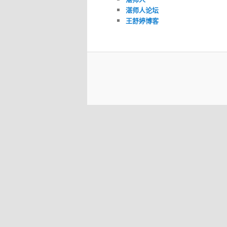
湛师人论坛
王舒婷博客