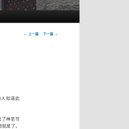
文
←
上一篇
下一篇
→
章
导
航
的人知道此
渎了神圣节
是就是了，