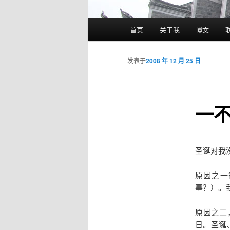
主
首页
关于我
博文
跳
页
至
发表于
2008 年 12 月 25 日
主
一
内
容
圣诞对我
区
原因之一
域
事？）。
原因之二
日。圣诞