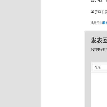
23：43
鉴于以往
此条目由
廖 
发表
您的电子邮
段落