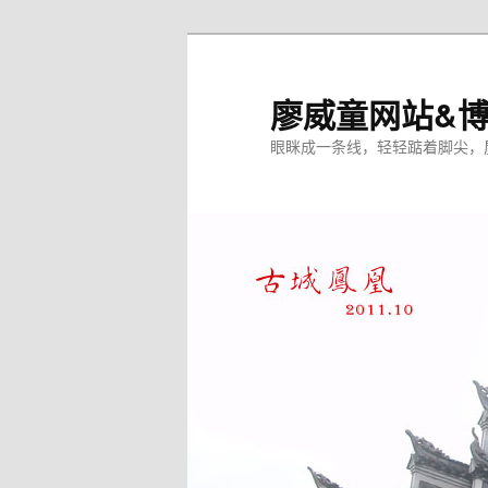
廖威童网站&
眼眯成一条线，轻轻踮着脚尖，