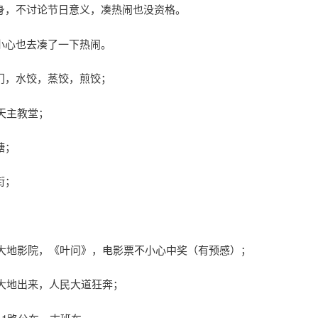
身，不讨论节日意义，凑热闹也没资格。
小心也去凑了一下热闹。
门，水饺，蒸饺，煎饺；
，天主教堂；
糖；
街；
5，大地影院，《叶问》，电影票不小心中奖（有预感）；
，大地出来，人民大道狂奔；