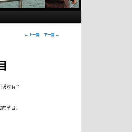
文
←
上一篇
下一篇
→
章
导
航
目
听说过有个
俗的节目、