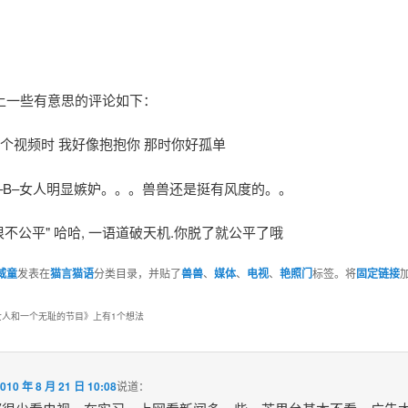
上一些有意思的评论如下：
这个视频时 我好像抱抱你 那时你好孤单
–B–女人明显嫉妒。。。兽兽还是挺有风度的。。
很不公平" 哈哈, 一语道破天机.你脱了就公平了哦
威童
发表在
猫言猫语
分类目录，并贴了
兽兽
、
媒体
、
电视
、
艳照门
标签。将
固定链接
女人和一个无耻的节目
》上有1个想法
010 年 8 月 21 日 10:08
说道：