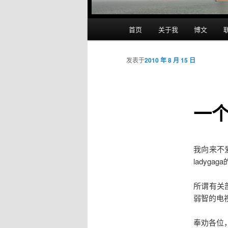
主
首页
关于我
博文
跳
页
至
发表于
2010 年 8 月 15 日
主
一
内
容
我向来不
区
ladyg
域
所谓有关
弱智的电
奉劝各位