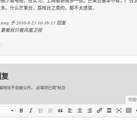
都很少看电视，在实习，上网看新闻多一些。芒果台基本不看，广告
太多。什么芒果台，荔枝台之类的，都不太感冒。
tong 于 2010-8-21 10:16:13 回复
要看就只看凤凰卫视
↓
回复
箱地址不会被公开。
必填项已用
*
标注
可视