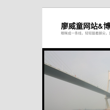
廖威童网站&
眼眯成一条线，轻轻踮着脚尖，