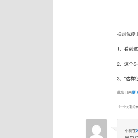
摘录优酷
1、看到
2、
这个S
3、
"这样
此条目由
廖 
《
一个无耻的
小貌
在
2