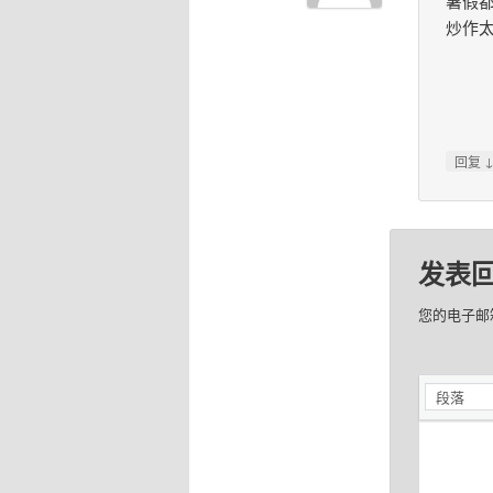
暑假
炒作
回复
发表
您的电子邮
段落