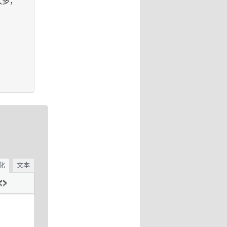
太多，
化
文本