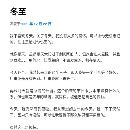
导
航
冬至
容
发表于
2009 年 12 月 22 日
区
我不喜欢冬天。关于冬天，我没有太多的回忆。可以让你无法忘记
域
的，往往是给过你伤害的。
就像夏天。虽然夏天太阳过于刺眼和伤人，但这会让人晕眩，并且
刻骨难忘。更何况，该发生的，不该发生的，都在夏天。
今天冬至。我想起去年的这个日子，那天我等一个回音等了好久，
后来还是没有等到。后来我就不再等了。
再过几天就是所谓的圣诞，这个舶来的节日跟我本来没有什么关
系，但也就是去年的圣诞，我同样，被迫忘记自己的孤独。
今天，我仍然感到孤独。我重新想起去年的今天。我一下子漠然
了，因为只有漠然，可以让我变得不那么敏感和容易受伤。
虽然这只是假装。