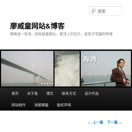
搜
索
廖威童网站&博客
眼眯成一条线，轻轻踮着脚尖，屋顶上的瓦片，是双子宅猫的琴键
主
首页
关于我
博文
联系方式
设计作品
跳
页
网站制作
海报横幅
版权声明
至
主
文
←
上一篇
下一篇
→
章
内