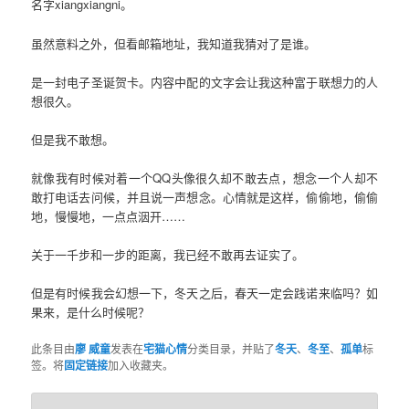
名字xiangxiangni。
虽然意料之外，但看邮箱地址，我知道我猜对了是谁。
是一封电子圣诞贺卡。内容中配的文字会让我这种富于联想力的人
想很久。
但是我不敢想。
就像我有时候对着一个QQ头像很久却不敢去点，想念一个人却不
敢打电话去问候，并且说一声想念。心情就是这样，偷偷地，偷偷
地，慢慢地，一点点洇开……
关于一千步和一步的距离，我已经不敢再去证实了。
但是有时候我会幻想一下，冬天之后，春天一定会践诺来临吗？如
果来，是什么时候呢？
此条目由
廖 威童
发表在
宅猫心情
分类目录，并贴了
冬天
、
冬至
、
孤单
标
签。将
固定链接
加入收藏夹。