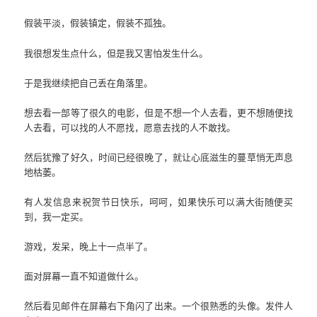
假装平淡，假装镇定，假装不孤独。
我很想发生点什么，但是我又害怕发生什么。
于是我继续把自己丢在角落里。
想去看一部等了很久的电影，但是不想一个人去看，更不想随便找
人去看，可以找的人不愿找，愿意去找的人不敢找。
然后犹豫了好久，时间已经很晚了，就让心底滋生的蔓草悄无声息
地枯萎。
有人发信息来祝贺节日快乐，呵呵，如果快乐可以满大街随便买
到，我一定买。
游戏，发呆，晚上十一点半了。
面对屏幕一直不知道做什么。
然后看见邮件在屏幕右下角闪了出来。一个很熟悉的头像。发件人