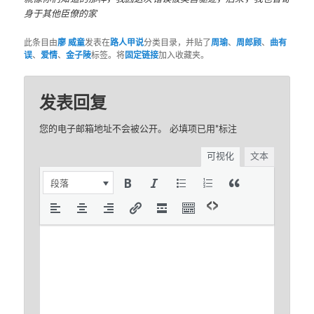
身于其他臣僚的家
此条目由
廖 威童
发表在
路人甲说
分类目录，并贴了
周瑜
、
周郎顾
、
曲有
误
、
爱情
、
金子陵
标签。将
固定链接
加入收藏夹。
发表回复
您的电子邮箱地址不会被公开。
必填项已用
*
标注
可视化
文本
段落