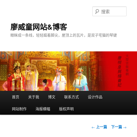
搜
索
廖威童网站&博客
眼眯成一条线，轻轻踮着脚尖，屋顶上的瓦片，是双子宅猫的琴键
主
首页
关于我
博文
联系方式
设计作品
跳
页
网站制作
海报横幅
版权声明
至
主
文
←
上一篇
下一篇
→
章
内