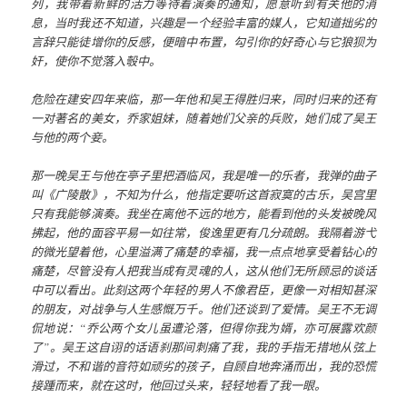
列，我带着新鲜的活力等待着演奏的通知，愿意听到有关他的消
息，当时我还不知道，兴趣是一个经验丰富的媒人，它知道拙劣的
言辞只能徒增你的反感，便暗中布置，勾引你的好奇心与它狼狈为
奸，使你不觉落入彀中。
危险在建安四年来临，那一年他和吴王得胜归来，同时归来的还有
一对著名的美女，乔家姐妹，随着她们父亲的兵败，她们成了吴王
与他的两个妾。
那一晚吴王与他在亭子里把酒临风，我是唯一的乐者，我弹的曲子
叫《广陵散》，不知为什么，他指定要听这首寂寞的古乐，吴宫里
只有我能够演奏。我坐在离他不远的地方，能看到他的头发被晚风
拂起，他的面容平易一如往常，俊逸里更有几分疏朗。我隔着游弋
的微光望着他，心里溢满了痛楚的幸福，我一点点地享受着钻心的
痛楚，尽管没有人把我当成有灵魂的人，这从他们无所顾忌的谈话
中可以看出。此刻这两个年轻的男人不像君臣，更像一对相知甚深
的朋友，对战争与人生感慨万千。他们还谈到了爱情。吴王不无调
侃地说：“乔公两个女儿虽遭沦落，但得你我为婿，亦可展露欢颜
了”。吴王这自诩的话语刹那间刺痛了我，我的手指无措地从弦上
滑过，不和谐的音符如顽劣的孩子，自顾自地奔涌而出，我的恐慌
接踵而来，就在这时，他回过头来，轻轻地看了我一眼。