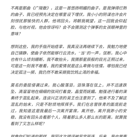
不再是那曲《广陵散》，这是一首悠扬明媚的曲子，是我弹得烂熟
的曲子，我已经预先决定在哪里设下埋伏，我小小的阴谋也许会片
刻惊扰那愉快的人群，他将回头，将朝我眺望，这一回我会仰起
脸，与他对视，他会惊讶吗？会不会猜测这个弹筝的女孩眼神里的
意味？
想到这些，我的手指开始痉挛，我真没法再继续下去，我勉力地使
自己镇静，使曲子依然能够行云流水，“当”的一声，弦断，我心中
也有什么顷刻绷断，我不敢抬头，我猜那星辰般的目光正照过来，
可是这一刻我不敢看，我的爱情就是这么卑微与怯懦，哪怕我已经
决定孤注一掷，我仍然不敢采撷我饮鸩止渴的幸福。
莫名的委屈侵袭过来，我心酸落泪，泪珠落在弦上，并不迅速跌
坠，滴溜溜地在细细的弦间打着旋，晶莹而妩媚。勉强进行着的演
奏终于混乱起来，连谈兴正浓的吴王也注意到了，他来不及了解这
混乱的始末，只是不耐烦地挥挥手。我们在总管铁青的面庞前走
过，我知道这是我最后一次离开宴席，离开他，离开我渺小的安
稳，我没有回头去看那个人，隔着那么多人那么长的距离，就算我
看到了又怎么样呢？
就像你们知道的那样，我因这次错误被吴宫驱逐，后来，我也曾寄