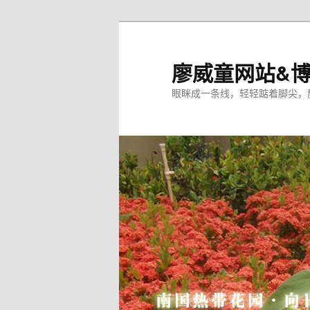
廖威童网站&
眼眯成一条线，轻轻踮着脚尖，