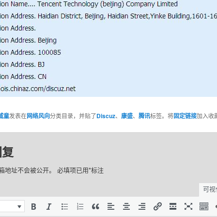
威童
发表在
网络风向
分类目录，并贴了
Discuz
、
康盛
、
腾讯
标签。将
固定链接
加入收
回复
箱地址不会被公开。
必填项已用
*
标注
可视