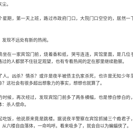
灰尘。
个星期，第一天上班，路过市政府门口，大院门口空空的，居然一
，发现不远处有新的热闹。
跪坐在一家宾馆门前，烧着香和纸，哭号连连，宾馆里面，是几位
路过的人都禁不住驻足观望，也有专看热闹的定在那里继续勘察。
了人。凶杀？情杀？或许是夜半被债主仇家杀死，也许是无知少年
命？这社会有很多超出想象力的事实，想想也就算了。
的时候，再次经过，发现宾馆门前多了两条横幅，也是惨白惨白的
体：杀人偿命。
起吃饭，他说原来竟是跳楼。据说夜半警察在宾馆抓捕三个瘾君子
，从六楼自由落体，一命呜呼。看来吸多了，就会自以为蝙蝠侠了。