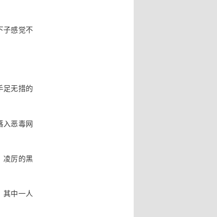
下子感觉不
手足无措的
落入恶毒网
，凌厉的黑
，其中一人