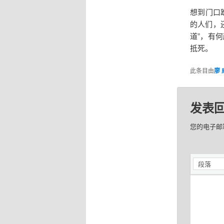
想到门口
的人们，
道”，有
抵死。
此条目由
廖 
发表
您的电子邮
段落