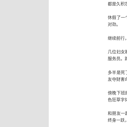
都是久积
休假了一
对劲。
继续前行
几位妇女
服务员。
多半是死
友夺财害
傍晚下班
色狂草字
和朋友一
终身一跃