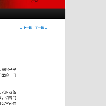
文
←
上一篇
下一篇
→
章
导
航
大概院子里
门里的、门
苍老的退伍
室，领导们
办公室恐怕