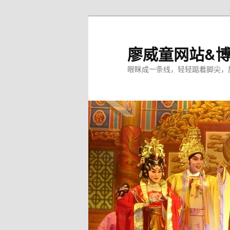
廖威童网站&
眼眯成一条线，轻轻踮着脚尖，