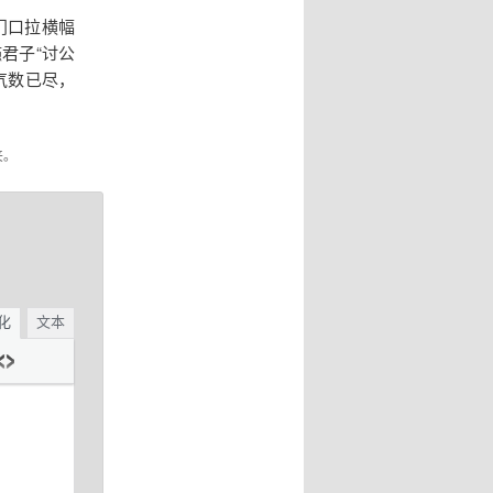
门口拉横幅
君子“讨公
气数已尽，
夹。
化
文本