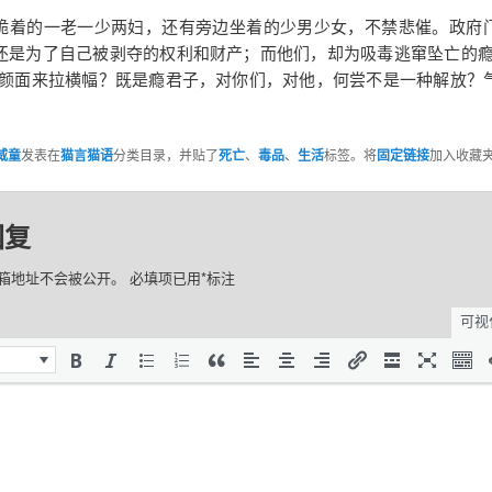
跪着的一老一少两妇，还有旁边坐着的少男少女，不禁悲催。政府
还是为了自己被剥夺的权利和财产；而他们，却为吸毒逃窜坠亡的瘾
何颜面来拉横幅？既是瘾君子，对你们，对他，何尝不是一种解放？
威童
发表在
猫言猫语
分类目录，并贴了
死亡
、
毒品
、
生活
标签。将
固定链接
加入收藏
回复
箱地址不会被公开。
必填项已用
*
标注
可视