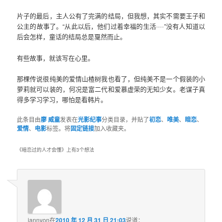
片子的最后，主人公有了完满的结局，但我想，其实不需要王子和
公主的故事了。“从此以后，他们过着幸福的生活····”没有人知道以
后会怎样，童话的结局总是戛然而止。
有些故事，就该写在心里。
那棵传说很纯美的爱情山楂树我也看了，但纯美不是一个假装的小
萝莉就可以装的，何况是富二代和爱慕虚荣的无知少女。老谋子真
得多学习学习，哪怕是看韩片。
此条目由
廖 威童
发表在
光影纪事
分类目录，并贴了
初恋
、
唯美
、
暗恋
、
爱情
、
电影
标签。将
固定链接
加入收藏夹。
《
暗恋过的人才会懂
》上有3个想法
jannyon
在
2010 年 12 月 31 日 21:03
说道：