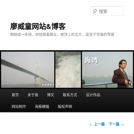
搜
索
廖威童网站&博客
眼眯成一条线，轻轻踮着脚尖，屋顶上的瓦片，是双子宅猫的琴键
主
首页
关于我
博文
联系方式
设计作品
跳
页
网站制作
海报横幅
版权声明
至
主
文
←
上一篇
下一篇
→
章
内