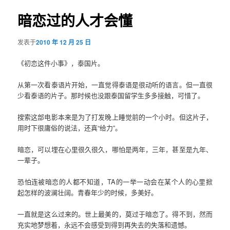
导
航
暗恋过的人才会懂
容
发表于
2010 年 12 月 25 日
区
《初恋这件小事》，泰国片。
域
从第一次看泰语片开始，一直觉得泰语是很动听的语言。但一直很
少看泰语的片子。那时候也没跟泰国留学生多多接触，可惜了。
搜索这部电影本来是为了打发晚上睡觉前的一个小时。但这片子，
用时下很庸俗的说法，还真“给力”。
暗恋，可以埋在心里很久很久，哪怕是两年，三年，甚至是九年、
一辈子。
恐怕连被暗恋的人都不知道，TA的一举一动会在某个人的心里掀
起怎样的波澜壮阔。青春年少的时候，多美好。
一直就是这么过来的。世上最美的，莫过于暗恋了。得不到，然而
充实地梦想着，永远不会感受到得到再失去的失落和遗憾。