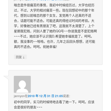
暗恋是件很痛苦的事情，我初中时候经历过，大学也经历
过，不过，大学的相对痛苦一些。现在回想初中的那个年
代，想到以前暗恋的那个女生，发觉两个人还真的不适
合，话题可能不适合。可能还真的得经过时间的考验。大
学，好像她已经有男朋友了吧，这我就不太清楚了，上个
星期我犯贱，问别人要了她的QQ号~~你说我是不是犯贱啊
~~~不过，她应该不认识我D,希望她幸福就是了。呵呵。
额，我没事的~~哈哈。也许，几年之后回头想想，还可能
真的不适合。呵呵。祝她幸福！
↓
回复
jannyon
在
2010 年 12 月 31 日 21:05
说道：
初中的同学，实习的时候特地去看了她一下。呵呵。应该
会是很好的朋友~~~