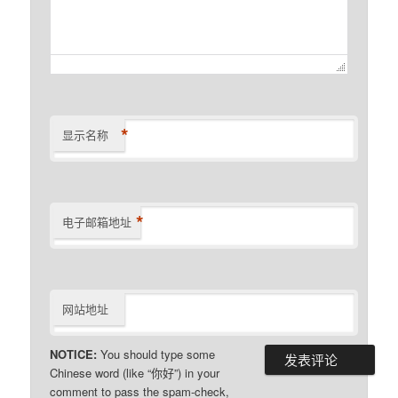
*
显示名称
*
电子邮箱地址
网站地址
NOTICE:
You should type some
Chinese word (like “你好”) in your
comment to pass the spam-check,