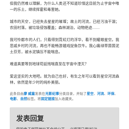
但我仍然难以理解，为什么人类还不知道珍惜这目前为止宇宙中唯
一的乐土，继续挥霍和毒害她。
城市的天空，已经失去星星的璀璨；故土的河流，已经污浊干涸；
农田村落，被垃圾侵蚀覆盖；森林湖泊，动物绝迹……
我可怜都市的人们，只看得到霓虹灯的浮华，看不到耀眼星空。我
悲戚乡村的河流，再也不能畅游嬉戏捉鱼饮牛。我心痛绿草茵茵泥
土芬芳，被水泥镇压不能喘息。
难道真要等到地球苟延残喘直至在宇宙中湮灭？
爱这坚实的大地吧。就为自己也好，有生之年可以看到星空河流森
林，依然是年少时的纯朴美丽。
此条目由
廖 威童
发表在
光影纪事
分类目录，并贴了
星空
、
河流
、
环保
、
电影
、
自然
标签。将
固定链接
加入收藏夹。
发表回复
您的电子邮箱地址不会被公开。
必填项已用
*
标注