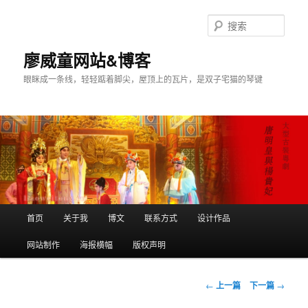
搜
索
廖威童网站&博客
眼眯成一条线，轻轻踮着脚尖，屋顶上的瓦片，是双子宅猫的琴键
主
首页
关于我
博文
联系方式
设计作品
跳
页
网站制作
海报横幅
版权声明
至
主
文
←
上一篇
下一篇
→
章
内