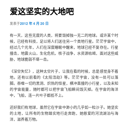
导
航
爱这坚实的大地吧
容
发表于
2012 年 4 月 20 日
区
有一天，这些无度的人类，将要毁掉独一无二的地球。或许某个时
域
候，已经有科技，足以将人们送往另一个类地行星。茫茫宇宙中，
经过几个光年，人们在深度睡眠中醒来，地球已经不复存在。行星
撞击，地震火山，生化危机，核子战争，水资源枯竭，面对这些威
胁，地球脆弱不堪一击。
《深空失忆》，这种太空片子，让我在看的时候，总是感觉身不着
地。还有以前看的《太阳浩劫》等。茫茫宇宙，没有一处可以落
脚。吞噬一切的黑洞、炽热的恒星，横冲直撞的小行星，以及未知
的宇宙能量，随时都可以把宇宙飞船瞬间毁灭掉。在宇宙的海洋
中，飞船，连一片叶子都抵不上。
还好我们有地球，虽然它在宇宙中渺小的几乎如一粒沙子。她坚实
的土地，让所有的生物踏实地行走奔跑，她慈爱的河流湖泊与海
洋，滋养着万物。