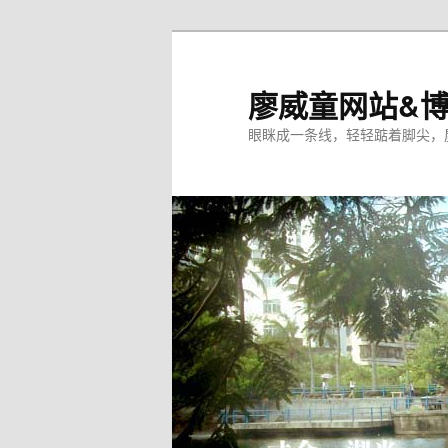
廖威童网站&
眼眯成一条线，轻轻踮着脚尖，