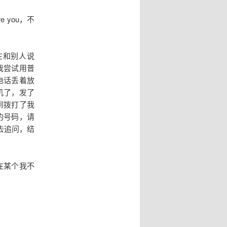
 you，不
在和别人说
我尝试用普
电话丢着放
机了，发了
到拨打了我
的号码，请
去追问，结
在某个我不