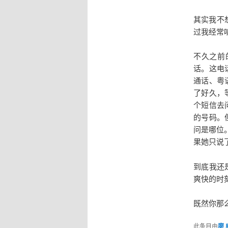
其实我不想
过我经常听
不久之前
话。这电
通话、粤
了好久，
个短信去
的号码。
问是哪位
果她只说
到底我还
爽快的时
既然你那
此条目由
廖 