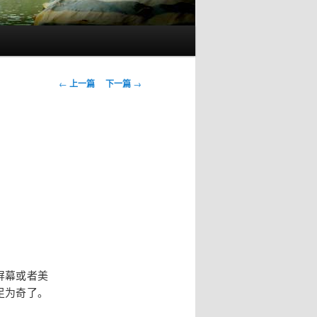
文
←
上一篇
下一篇
→
章
导
航
屏幕或者美
足为奇了。