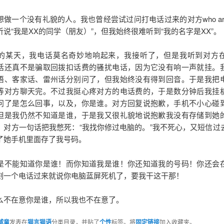
做一个没有礼貌的人。我也曾经尝试过问打电话过来的对方who are
说“我是XX的同学（朋友）”，但我始终很难听到“我的名字是XX”。
的某天，我电话莫名奇妙地响起来，我接听了，但是我听到对方
话还真不是骗取回拨扣话费的骚扰电话，因为它没有响一声就挂。
语、客家话、雷州话分别问了，但我始终没有得到回音。于是我把
等对方聊天完。不过我挺心疼对方的电话费的，于是数分钟后我挂
问了是怎么回事，以及，你是谁。对方回复说抱歉，手机不小心碰
但是我仍然不知道是谁，于是我又很礼貌地说抱歉我没有存储到她
。对方一句话把我憋死：“我找你修过电脑的。”我不死心，又短信过
了她手机里面存了我号码。
是不能知道你是谁！而你知道我是谁！你还知道我的号码！你还会
刻一个电话过来就说你电脑蓝屏死机了，要我干这干那！
么不在意你是谁，所以我也不在意了。
威童
发表在
猫言猫语
分类目录，并贴了
个性
标签。将
固定链接
加入收藏夹。