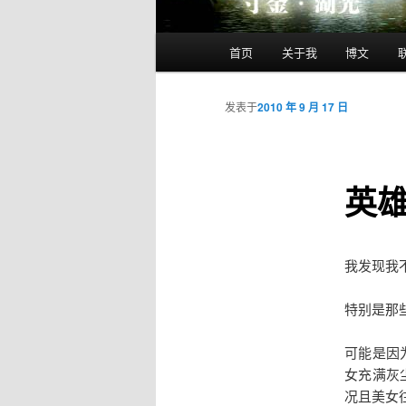
主
首页
关于我
博文
跳
页
至
发表于
2010 年 9 月 17 日
主
英
内
容
我发现我
区
特别是那
域
可能是因
女充满灰
况且美女