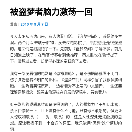
导
航
被盗梦者脑力激荡一回
容
发表于
2010 年 9 月 7 日
区
今天太阳从西边出来，有人约看电影。《盗梦空间》，莱昂纳多主
域
演。两个月以来耽于俗物，没去过电影院了，饥饿感还是很强烈
的。这回倒是狠狠饱了一下。先前对《盗梦空间》了解不多，前几
日知道上映了，在韩寒博客看到他推荐，蔡文胜也在微博提了一
下。没想过去看，却是学心理的童鞋约了去看。
我有一部没看懂的电影是《恐怖游轮》，是不伤脑筋就看不明白，
伤了脑筋也看不明白的那种。《盗梦空间》同样杀害了我很多脑细
胞。一边听着英语原声，一边看着对不上号的中文翻译，一边还要
理解盗梦概念，跟着主角穿梭在几层的梦境中，着实费力。
对于影片的逻辑思维那是没得说的了，人的想象力至于如此丰富，
禁不住惊叹一下，世上没有什么不可能，只有你不敢想的。但更让
人惊叹和敬畏（——对，敬畏）的，还是人性深处无法触摸的思
想。原谅我找不到一个合适的词汇，我只能用“思想”这个蹩脚的
词。