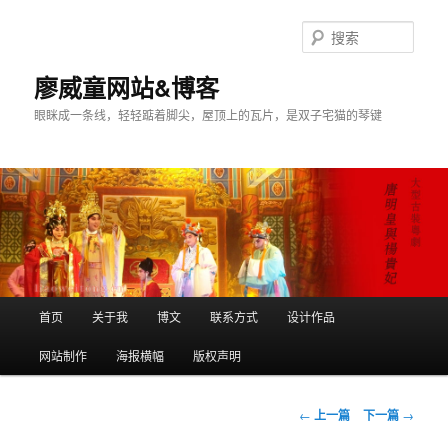
搜
索
廖威童网站&博客
眼眯成一条线，轻轻踮着脚尖，屋顶上的瓦片，是双子宅猫的琴键
主
首页
关于我
博文
联系方式
设计作品
跳
页
网站制作
海报横幅
版权声明
至
主
文
←
上一篇
下一篇
→
章
内