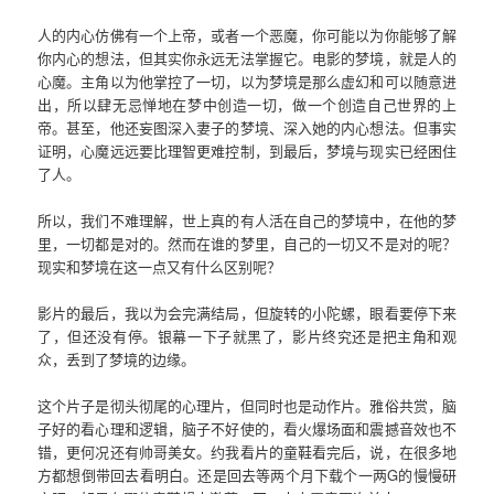
人的内心仿佛有一个上帝，或者一个恶魔，你可能以为你能够了解
你内心的想法，但其实你永远无法掌握它。电影的梦境，就是人的
心魔。主角以为他掌控了一切，以为梦境是那么虚幻和可以随意进
出，所以肆无忌惮地在梦中创造一切，做一个创造自己世界的上
帝。甚至，他还妄图深入妻子的梦境、深入她的内心想法。但事实
证明，心魔远远要比理智更难控制，到最后，梦境与现实已经困住
了人。
所以，我们不难理解，世上真的有人活在自己的梦境中，在他的梦
里，一切都是对的。然而在谁的梦里，自己的一切又不是对的呢？
现实和梦境在这一点又有什么区别呢？
影片的最后，我以为会完满结局，但旋转的小陀螺，眼看要停下来
了，但还没有停。银幕一下子就黑了，影片终究还是把主角和观
众，丢到了梦境的边缘。
这个片子是彻头彻尾的心理片，但同时也是动作片。雅俗共赏，脑
子好的看心理和逻辑，脑子不好使的，看火爆场面和震撼音效也不
错，更何况还有帅哥美女。约我看片的童鞋看完后，说，在很多地
方都想倒带回去看明白。还是回去等两个月下载个一两G的慢慢研