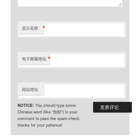
*
显示名称
*
电子邮箱地址
网站地址
NOTICE:
You should type some
Chinese word (like “你好”) in your
comment to pass the spam-check,
thanks for your patience!