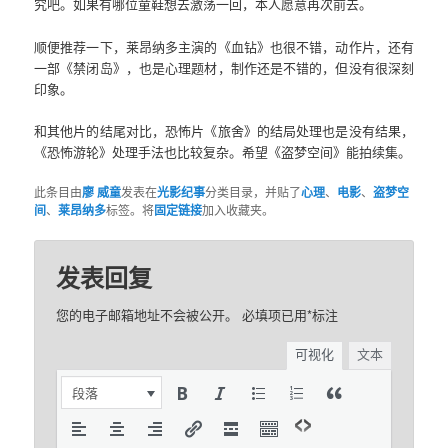
究吧。如果有哪位童鞋想去激荡一回，本人愿意再次前去。
顺便推荐一下，莱昂纳多主演的《血钻》也很不错，动作片，还有
一部《禁闭岛》，也是心理题材，制作还是不错的，但没有很深刻
印象。
和其他片的结尾对比，恐怖片《旅舍》的结局处理也是没有结果，
《恐怖游轮》处理手法也比较复杂。希望《盗梦空间》能拍续集。
此条目由
廖 威童
发表在
光影纪事
分类目录，并贴了
心理
、
电影
、
盗梦空
间
、
莱昂纳多
标签。将
固定链接
加入收藏夹。
发表回复
您的电子邮箱地址不会被公开。
必填项已用
*
标注
可视化
文本
段落