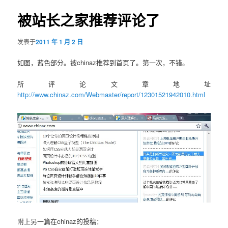
导
航
被站长之家推荐评论了
容
发表于
2011 年 1 月 2 日
区
如图，蓝色部分。被chinaz推荐到首页了。第一次，不错。
域
所评论文章地址
http://www.chinaz.com/Webmaster/report/12301521942010.html
附上另一篇在chinaz的投稿：