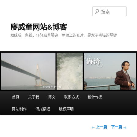
搜
索
廖威童网站&博客
眼眯成一条线，轻轻踮着脚尖，屋顶上的瓦片，是双子宅猫的琴键
主
首页
关于我
博文
联系方式
设计作品
跳
页
网站制作
海报横幅
版权声明
至
主
文
←
上一篇
下一篇
→
章
内