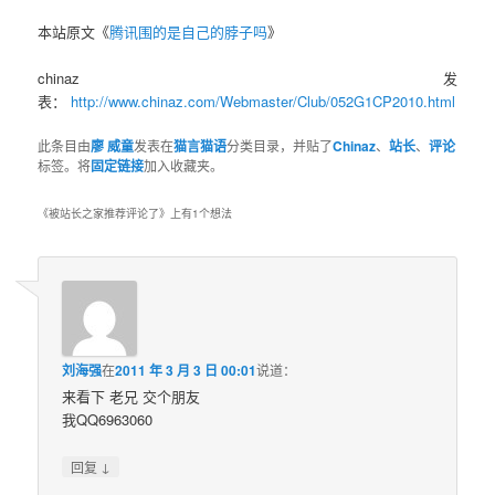
本站原文《
腾讯围的是自己的脖子吗
》
chinaz发
表：
http://www.chinaz.com/Webmaster/Club/052G1CP2010.html
此条目由
廖 威童
发表在
猫言猫语
分类目录，并贴了
Chinaz
、
站长
、
评论
标签。将
固定链接
加入收藏夹。
《
被站长之家推荐评论了
》上有1个想法
刘海强
在
2011 年 3 月 3 日 00:01
说道：
来看下 老兄 交个朋友
我QQ6963060
↓
回复