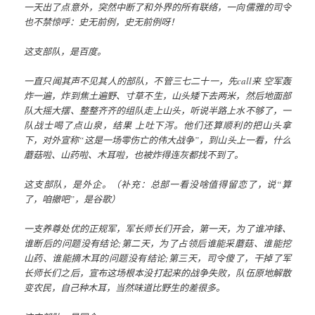
一天出了点意外，突然中断了和外界的所有联络，一向儒雅的司令
也不禁惊呼：史无前例，史无前例呀！
这支部队，是百度。
一直只闻其声不见其人的部队，不管三七二十一，先call来 空军轰
炸一遍，炸到焦土遍野、寸草不生，山头矮下去两米，然后地面部
队大摇大摆、整整齐齐的组队走上山头，听说半路上水不够了，一
队战士喝了点山泉，结果 上吐下泻。他们还算顺利的把山头拿
下，对外宣称“这是一场零伤亡的伟大战争”，到山头上一看，什么
蘑菇啦、山药啦、木耳啦，也被炸得连灰都找不到了。
这支部队，是外企。（补充：总部一看没啥值得留恋了，说“算
了，咱撤吧”，是谷歌）
一支养尊处优的正规军，军长师长们开会，第一天，为了谁冲锋、
谁断后的问题没有结论;第二天，为了占领后谁能采蘑菇、谁能挖
山药、谁能摘木耳的问题没有结论;第三天，司令傻了，干掉了军
长师长们之后，宣布这场根本没打起来的战争失败，队伍原地解散
变农民，自己种木耳，当然味道比野生的差很多。