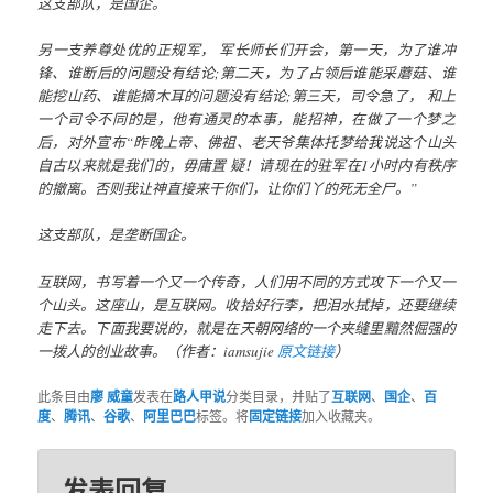
这支部队，是国企。
另一支养尊处优的正规军， 军长师长们开会，第一天，为了谁冲
锋、谁断后的问题没有结论;第二天，为了占领后谁能采蘑菇、谁
能挖山药、谁能摘木耳的问题没有结论;第三天，司令急了， 和上
一个司令不同的是，他有通灵的本事，能招神，在做了一个梦之
后，对外宣布“昨晚上帝、佛祖、老天爷集体托梦给我说这个山头
自古以来就是我们的，毋庸置 疑！请现在的驻军在1小时内有秩序
的撤离。否则我让神直接来干你们，让你们丫的死无全尸。”
这支部队，是垄断国企。
互联网，书写着一个又一个传奇，人们用不同的方式攻下一个又一
个山头。这座山，是互联网。收拾好行李，把泪水拭掉，还要继续
走下去。下面我要说的，就是在天朝网络的一个夹缝里黯然倔强的
一拨人的创业故事。（作者：iamsujie
原文链接
）
此条目由
廖 威童
发表在
路人甲说
分类目录，并贴了
互联网
、
国企
、
百
度
、
腾讯
、
谷歌
、
阿里巴巴
标签。将
固定链接
加入收藏夹。
发表回复