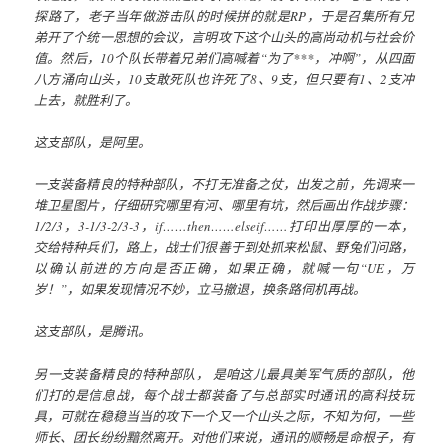
探路了，老子当年做游击队的时候拼的就是RP，于是召集所有兄
弟开了个统一思想的会议，言明攻下这个山头的高尚动机与社会价
值。然后，10个队长带着兄弟们高喊着“为了***，冲啊”，从四面
八方涌向山头，10支敢死队也许死了8、9支，但只要有1、2支冲
上去，就胜利了。
这支部队，是阿里。
一支装备精良的特种部队，不打无准备之仗，出发之前，先调来一
堆卫星图片，仔细研究哪里有河、哪里有坑，然后画出作战步骤：
1/2/3，3-1/3-2/3-3，if……then……elseif……打印出厚厚的一本，
交给特种兵们，路上，战士们很善于到处抓来松鼠、野兔们问路，
以确认前进的方向是否正确，如果正确，就喊一句“UE，万
岁！”，如果发现情况不妙，立马撤退，换条路伺机再战。
这支部队，是腾讯。
另一支装备精良的特种部队， 是咱这儿最具美军气质的部队，他
们打的是信息战，每个战士都装备了与总部实时通讯的高科技玩
具，可就在稳稳当当的攻下一个又一个山头之际，不知为何，一些
师长、团长纷纷黯然离开。对他们来说，通讯的顺畅是命根子，有