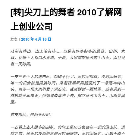
导
航
[转]尖刀上的舞者 2010了解网
容
上创业公司
区
域
发表于
2010 年 4 月 16 日
从前有座山，山上没有庙……但是有好多好多的蘑菇、山药、木
耳，让每个人都口水直流，于是，大家都想抢占这个山头，而且只
有一天时间。
一支三五个人的游击队，饿得不行了，没时间探路，没时间研究，
唯一的机会就是抓紧时间，乘着夜黑风高随便找了一条路冲向山
头，也许一场大雨引发了泥石流，或者踩到一颗地雷，或者遇到一
群狼就全军覆灭，但如果侥幸冲上去，就立马占山为王，山鸡变凤
凰。
这支部队，是创业公司。
一支看上去人很多的部队，实际上是10支集合在一起的游击队，进
攻之前，领头的发现依然是没时间探路，没时间研究，心想干脆不