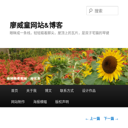
搜
索
廖威童网站&博客
眼眯成一条线，轻轻踮着脚尖，屋顶上的瓦片，是双子宅猫的琴键
主
首页
关于我
博文
联系方式
设计作品
跳
页
网站制作
海报横幅
版权声明
至
主
文
←
上一篇
下一篇
→
章
内