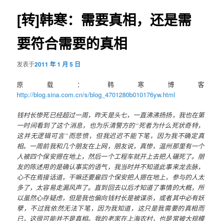
导
航
[转]韩寒：需要真相，还是需
容
要符合需要的真相
区
域
发表于
2011 年 1 月 5 日
原载：韩寒博客
http://blog.sina.com.cn/s/blog_4701280b010176yw.html
钱村长惨死已经超过一周，昨天是头七，一直沸沸扬扬，我也在第
一时间看到了这个消息，也为乐清警方的“死者为什么死状奇特，
这并无逻辑可言”而悲愤，但我迟迟不能下笔，因为我不确定真
相。一周前我和几个朋友在上网，朋友说，真惨，温州那里有一个
人被四个保安摁在地上，然后一个工程车就开上去把人碾死了。朋
友的陈述用的是确认事实的语气，我当时并不知道此事来龙去脉，
心不在焉接话道，干嘛还要雇四个保安把人摁在地上，参与的人太
多了，太容易走漏风声了。直到回去以后才知道了事情的大概，所
以虽然心存疑虑，但是我也偏向钱村长是被谋杀，或者其中必有妖
孽，不过我依然无法下笔，因为我知道，这只是我需要的真相而
已，这很可能并不是真相。我的老家在上海农村，也是常被大规模