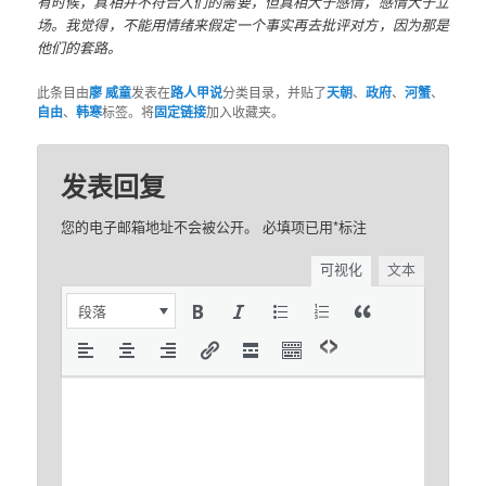
有时候，真相并不符合人们的需要，但真相大于感情，感情大于立
场。我觉得，不能用情绪来假定一个事实再去批评对方，因为那是
他们的套路。
此条目由
廖 威童
发表在
路人甲说
分类目录，并贴了
天朝
、
政府
、
河蟹
、
自由
、
韩寒
标签。将
固定链接
加入收藏夹。
发表回复
您的电子邮箱地址不会被公开。
必填项已用
*
标注
可视化
文本
段落