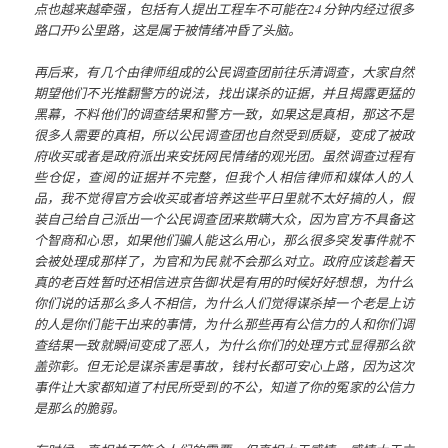
点也越来越牵强，包括有人提出工程车不可能在24分钟内经过很多
路口开9公里路，这是属于被情绪冲昏了头脑。
再后来，有几个由律师组成的公民调查团前往乐清调查，大家自然
期望他们不光推翻警方的说法，找出谋杀的证据，并且揭露更猛的
黑幕，不料他们的调查结果和警方一致，如果这是真相，那这不是
很多人需要的真相，所以公民调查团也自然受到质疑，变成了被政
府收买或者是政府派出来安抚网民情绪的观光团。虽然调查过程有
些仓促，查阅的证据并不完整，但我个人相信律师和媒体人的人
品，我不觉得官方会收买或者培养这些平日里就不太好搞的人，假
装自己给自己派出一个公民调查团来欺瞒大众，因为官方不具备这
个智商和心思，如果他们骗人能这么用心，那么很多突发事件就不
会被处理成那样了，为官和为民就不会那么对立。政府应该趁着天
真的老百姓暂时还相信进京告御状是有用的时候好好想想，为什么
你们说的话那么多人不相信，为什么人们觉得谋杀掉一个老是上访
的人是你们能干出来的事情，为什么那些再有公信力的人和你们调
查结果一致就瞬间变成了恶人，为什么你们的处理方式显得那么欲
盖弥彰。但无论是谋杀害是事故，钱村长都可安心上路，因为这次
事件让大家都知道了村民所受到的不公，知道了你的冤家的公信力
是那么的脆弱。