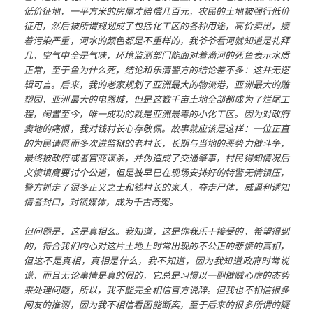
低价征地，一平方米的房屋才赔偿几百元，农民的土地被强行低价
征用，然后被所谓规划成了包括化工区的各种用途，高价卖出，接
着污染严重，河水的颜色都是不重样的，我爷爷看河就知道是礼拜
几，空气中全是气味，环境监测部门能面对着满河的死鱼表示水质
正常，至于鱼为什么死，结论和乐清警方的结论差不多：这并无逻
辑可言。后来，我的老家规划了亚洲最大的物流港，亚洲最大的雕
塑园，亚洲最大的电器城，但是这数千亩土地全部都成为了烂尾工
程，闲置至今，唯一成功的就是亚洲最毒的小化工区。因为对政府
卖地的痛恨，我对钱村长心存敬佩。故事就应该是这样：一位正直
的为民请愿而多次进监狱的老村长，长期与当地的恶势力做斗争，
最终被政府或者官商谋杀，并伪造成了交通肇事，村民得知情况后
义愤填膺要讨个公道，但是被早已在现场安排好的特警无情镇压，
警方抓走了很多正义之士和钱村长的家人，夺走尸体，威逼利诱知
情者封口，封锁媒体，成为千古奇冤。
但问题是，这是真相么。我知道，这是你我乐于接受的，希望得到
的，符合我们内心对这片土地上时常出现的不公正的悲愤的真相，
但这不是真相，真相是什么，我不知道，因为我知道政府时常说
谎，而且无论事情是真的假的，它总是习惯以一副做贼心虚的态势
来处理问题，所以，我不能完全相信官方说辞。但我也不相信很多
网友的推测，因为我不相信看图能断案，至于后来的很多所谓的疑