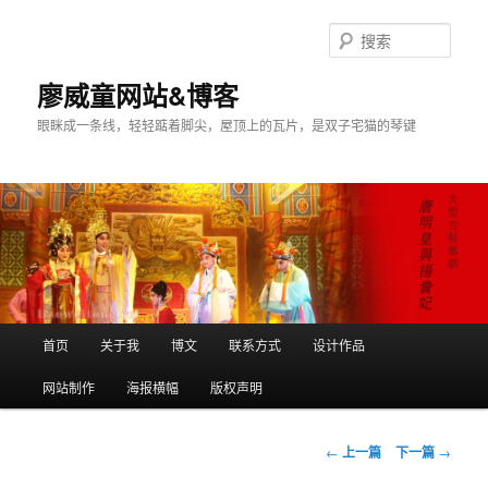
搜
索
廖威童网站&博客
眼眯成一条线，轻轻踮着脚尖，屋顶上的瓦片，是双子宅猫的琴键
主
首页
关于我
博文
联系方式
设计作品
跳
页
网站制作
海报横幅
版权声明
至
主
文
←
上一篇
下一篇
→
章
内