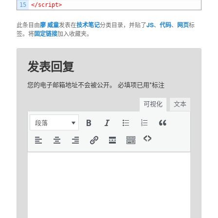
15
</script>
此条目由
廖 威童
发表在
技术笔记
分类目录，并贴了
JS
、
代码
、
网页
标
签。将
固定链接
加入收藏夹。
发表回复
您的电子邮箱地址不会被公开。
必填项已用
*
标注
可视化
文本
段落