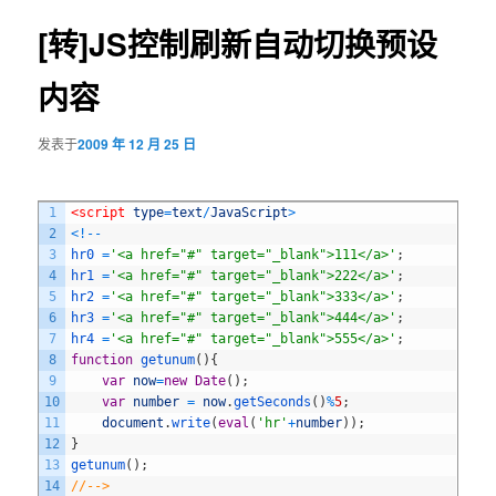
导
航
[转]JS控制刷新自动切换预设
容
内容
区
域
发表于
2009 年 12 月 25 日
1
<script 
type
=
text
/
JavaScript
>
2
<
!
--
3
hr0
=
'<a href="#" target="_blank">111</a>'
;
4
hr1
=
'<a href="#" target="_blank">222</a>'
;
5
hr2
=
'<a href="#" target="_blank">333</a>'
;
6
hr3
=
'<a href="#" target="_blank">444</a>'
;
7
hr4
=
'<a href="#" target="_blank">555</a>'
;
8
function
getunum
(
)
{
9
var
now
=
new
Date
(
)
;
10
var
number
=
now
.
getSeconds
(
)
%
5
;
11
document
.
write
(
eval
(
'hr'
+
number
)
)
;
12
}
13
getunum
(
)
;
14
//-->