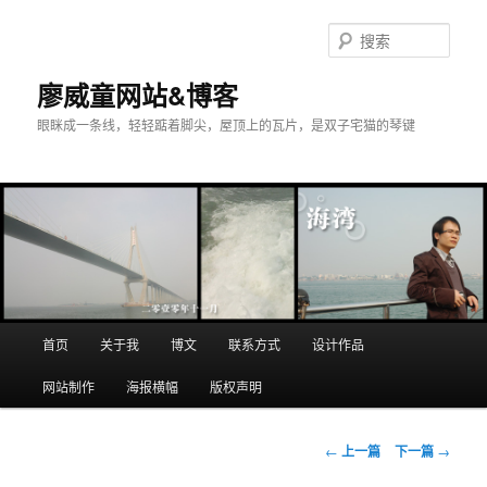
搜
索
廖威童网站&博客
眼眯成一条线，轻轻踮着脚尖，屋顶上的瓦片，是双子宅猫的琴键
主
首页
关于我
博文
联系方式
设计作品
跳
页
网站制作
海报横幅
版权声明
至
主
文
←
上一篇
下一篇
→
章
内