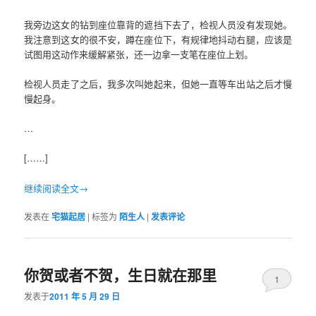
我旁边这女的钻到座位靠背的遮挡下去了，检视人员没有发现她。
我注意到这女的很不安，蹲在座位下，有规律地抖动右腿，应该是
试图用这动作来缓解紧张，还一边拿一支笔在座位上划。
检视人员走了之后，我多次叫她起来，但她一直等车出站之后才慢
慢起身。
…
[……]
继续阅读全文→
发表在
宅猫起居
|
标签为
陌生人
|
发表评论
你贺或者不贺，生日就在那里
1
发表于
2011 年 5 月 29 日