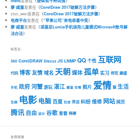
iherb
发表在《
便纵有千种风情
》
廖 威童
发表在《
CorelDraw 2017破解方法步骤
》
zion_wen
发表在《
CorelDraw 2017破解方法步骤
》
电商平台
发表在《
“苹果公司”来电恭喜中奖
》
廖 威童
发表在《
诺基亚Lumia手机误用儿童模式Microsoft账号解
决办法
》
标签云
互联网
QQ
个性
CorelDRAW
JS
LNMP
360
Discuz
天朝
孤单
博客
友情
媒体
域名
实习
代码
师范
康盛
爱情
河蟹
政府
湛江
生活
照片
游玩
猫
手机
潮湿
灾难
电影
电脑
网站
百度
纠纷
维修
网页
笑话
生病
社会
腾讯
自由
谷歌
青春
韩寒
设计
友情链接