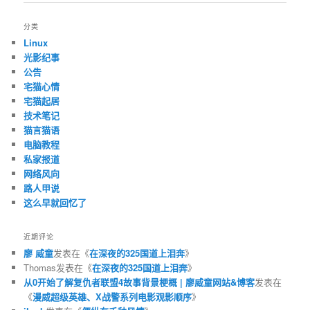
导
航
分类
Linux
光影纪事
公告
宅猫心情
宅猫起居
技术笔记
猫言猫语
电脑教程
私家报道
网络风向
路人甲说
这么早就回忆了
近期评论
廖 威童
发表在《
在深夜的325国道上泪奔
》
Thomas
发表在《
在深夜的325国道上泪奔
》
从0开始了解复仇者联盟4故事背景梗概 | 廖威童网站&博客
发表在
《
漫威超级英雄、X战警系列电影观影顺序
》