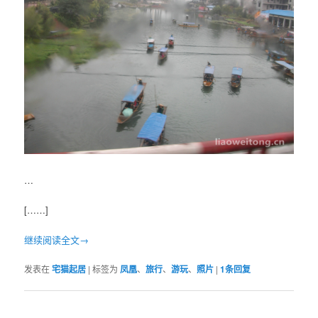
…
[……]
继续阅读全文→
发表在
宅猫起居
|
标签为
凤凰
、
旅行
、
游玩
、
照片
|
1
条回复