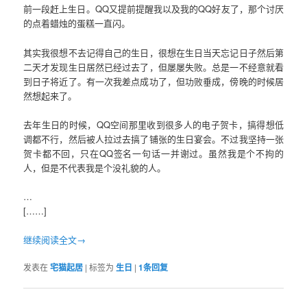
前一段赶上生日。QQ又提前提醒我以及我的QQ好友了，那个讨厌
的点着蜡烛的蛋糕一直闪。
其实我很想不去记得自己的生日，很想在生日当天忘记日子然后第
二天才发现生日居然已经过去了，但屡屡失败。总是一不经意就看
到日子将近了。有一次我差点成功了，但功败垂成，傍晚的时候居
然想起来了。
去年生日的时候，QQ空间那里收到很多人的电子贺卡，搞得想低
调都不行，然后被人拉过去搞了铺张的生日宴会。不过我坚持一张
贺卡都不回，只在QQ签名一句话一并谢过。虽然我是个不拘的
人，但是不代表我是个没礼貌的人。
…
[……]
继续阅读全文→
发表在
宅猫起居
|
标签为
生日
|
1
条回复