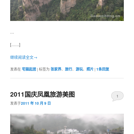
…
[……]
继续阅读全文→
发表在
宅猫起居
|
标签为
张家界
、
旅行
、
游玩
、
照片
|
1
条回复
2011国庆凤凰旅游美图
1
发表于
2011 年 10 月 9 日