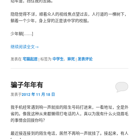
动车道，挡住我的去路。
隐隐觉得不详，顺着众人的视线焦点望过去，人行道的一棵树下，
躺着一个少年，身上穿的正是该中学的校服。
少年躺[……]
继续阅读全文→
发表在
宅猫起居
|
标签为
中学生
、
猝死
|
发表评论
骗子年年有
发表于
2012 年 11 月 18 日
我手机经常遇到响一声就挂的陌生号码打进来，一看地址，全是外
省的。像我这种从来都懒得打电话的人，真以为我有什么火烧眉毛
的事情会回拨你吗？
最近接连接到的陌生电话，居然不再响一声就挂了。接起来，有人