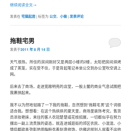
继续阅读全文→
发表在
宅猫起居
|
标签为
公交
、
小偷
|
发表评论
拖鞋宅男
发表于
2011 年 8 月 14 日
天气很热，所住的房间刚好又是两层小楼的2楼，太阳把房间烘烤
成了蒸笼，实在受不住，于是背起笔记本坐公交到办公室吹空调上
网。
后来去了商场，走进宽敞明亮的店堂，一股土鳖的商业气息试图把
我裹挟起来。
我不以为然地轻踏了一下我的拖鞋，忽然想到“拖鞋宅男”这个词很
适合我。想想看：在这个热烘烘的夏天里，商场里装饰考究，售货
员浓妆艳抹，来往的客人衣冠楚楚或花枝招展，一切都似乎在努力
摆出一副上流贵族的姿态，就连进城逛街的郊区农民、小混混、小
情侣都欲盖弥彰地用脂粉衣着刻意修饰，仿佛这样别人就看不出他