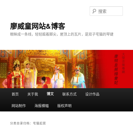
搜
索
廖威童网站&博客
眼眯成一条线，轻轻踮着脚尖，屋顶上的瓦片，是双子宅猫的琴键
主
博文
首页
关于我
联系方式
设计作品
跳
跳
页
网站制作
海报横幅
版权声明
至
至
主
副
分类目录归档：
宅猫起居
内
内