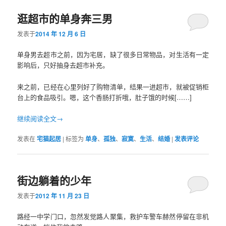
逛超市的单身奔三男
容
容
发表于
2014 年 12 月 6 日
区
区
单身男去超市之前，因为宅居，缺了很多日常物品，对生活有一定
域
域
影响后，只好抽身去超市补充。
来之前，已经在心里列好了购物清单，结果一进超市，就被促销柜
台上的食品吸引。嗯，这个香肠打折哦，肚子饿的时候[……]
继续阅读全文→
发表在
宅猫起居
|
标签为
单身
、
孤独
、
寂寞
、
生活
、
结婚
|
发表评论
街边躺着的少年
发表于
2012 年 11 月 23 日
路经一中学门口，忽然发觉路人聚集，救护车警车赫然停留在非机