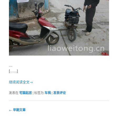
…
[……]
继续阅读全文→
发表在
宅猫起居
|
标签为
车祸
|
发表评论
文
←
早期文章
章