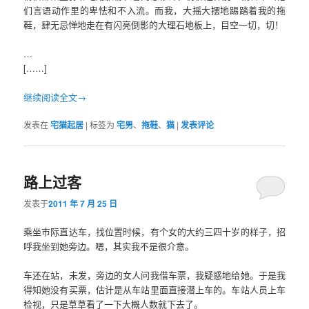
们言语动作里的卑怯和不入流。而我，大摇大摆地踢踏着我的拖
鞋，肆无忌惮地走在有闪亮倒影的大理石地板上，目空一切，切！
…
[……]
继续阅读全文→
发表在
宅猫起居
|
标签为
宅男
、
拖鞋
、
猫
|
发表评论
路上过客
发表于
2011 年 7 月 25 日
乘坐市际直达车，找位置时候，有个女的大约三四十岁的样子，招
呼我坐到她旁边。嗯，其实我不是很介意。
车还在站，未发，旁边的女人问我借车票，我疑惑地给她。于是我
得知她没有买票，估计是从车站里面直接潜上车的。车站人员上车
检视，只是草草看了一下大概人数就下去了。