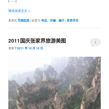
[……]
继续阅读全文→
发表在
宅猫起居
|
标签为
电话
、
诈骗
、
骗子
|
发表评论
2011国庆张家界旅游美图
1
发表于
2011 年 10 月 10 日