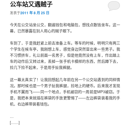
公车站又遇贼子
发表于
2011 年 8 月 25 日
今天在公交站坐公交，翻遍钱包和电脑包，想找点散钱坐车。这一
幕，已然暴露在别人用心的贼子眼下。
车到了，于是我赶紧上前去准备上车。等车的时候，明明只有两三
个学生在候车亭，我刚想上车，感觉身边突然冒出来一些男子。我
不习惯挤车，礼让前面一名男子，但是他竟然没有上车，作出踏上
车的动作后又转过来，丢掉一张手机卡模样的东西，然后蹲下去，
捡几下捡不起来，于是用手扯我裤腿。
这一幕太真实了！让我回想起几年前在另一个公交站遇到的同样情
况。那时候也是一个男子扯我裤腿，捡地上的硬币。后来我才发现
手机不翼而飞——同一个地点，手机被窃的一周前是MP3被窃。于
是，我把本来就插在裤袋的手放更警惕了——左边裤袋装着我的手
机，右边裤带装着钱包。
…
[……]