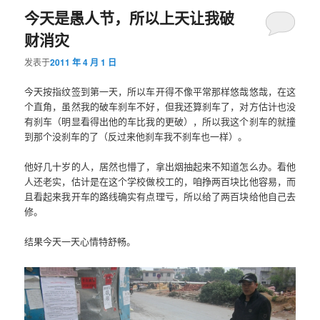
今天是愚人节，所以上天让我破
财消灾
发表于
2011 年 4 月 1 日
今天按指纹签到第一天，所以车开得不像平常那样悠哉悠哉，在这
个直角，虽然我的破车刹车不好，但我还算刹车了，对方估计也没
有刹车（明显看得出他的车比我的更破），所以我这个刹车的就撞
到那个没刹车的了（反过来他刹车我不刹车也一样）。
他好几十岁的人，居然也懵了，拿出烟抽起来不知道怎么办。看他
人还老实，估计是在这个学校做校工的，咱挣两百块比他容易，而
且看起来我开车的路线确实有点理亏，所以给了两百块给他自己去
修。
结果今天一天心情特舒畅。