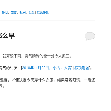
、
怀旧
、
族谱
、
祖宗
、
记忆
|
发表评论
那么早
，就算没下雨，雾气腾腾的也十分令人抓狂。
雾气的讨厌：[
2010年11月22日，小雪，大雾
] [
雾锁荆城
]。
温度，以便决定今天穿什么衣服，结果没戴眼镜，一看还
气。