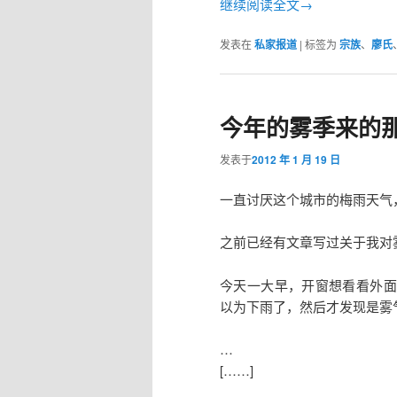
继续阅读全文→
发表在
私家报道
|
标签为
宗族
、
廖氏
今年的雾季来的
发表于
2012 年 1 月 19 日
一直讨厌这个城市的梅雨天气
之前已经有文章写过关于我对
今天一大早，开窗想看看外面
以为下雨了，然后才发现是雾
…
[……]