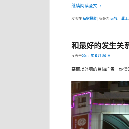
继续阅读全文→
发表在
私家报道
|
标签为
天气
、
湛江
和最好的发生关
发表于
2011 年 5 月 20 日
某商场外墙的巨幅广告。你懂