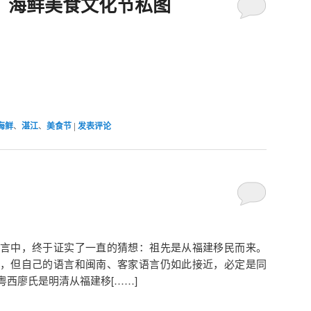
江）海鲜美食文化节私图
海鲜
、
湛江
、
美食节
|
发表评论
言中，终于证实了一直的猜想：祖先是从福建移民而来。
，但自己的语言和闽南、客家语言仍如此接近，必定是同
西廖氏是明清从福建移[……]