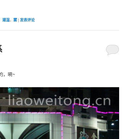
、
潮湿
、
雾
|
发表评论
系
的，嗬~