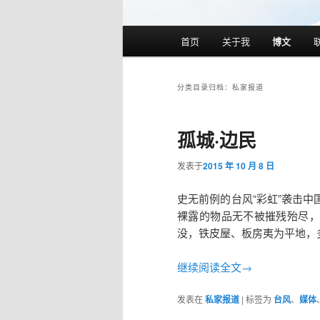
主
首页
关于我
博文
跳
跳
页
至
至
分类目录归档：
私家报道
主
副
孤城·边民
内
内
发表于
2015 年 10 月 8 日
容
容
史无前例的台风“彩虹”袭击
裸露的物品无不被摧残殆尽，
区
区
没，铁皮屋、板房夷为平地，多
域
域
继续阅读全文→
发表在
私家报道
|
标签为
台风
、
媒体