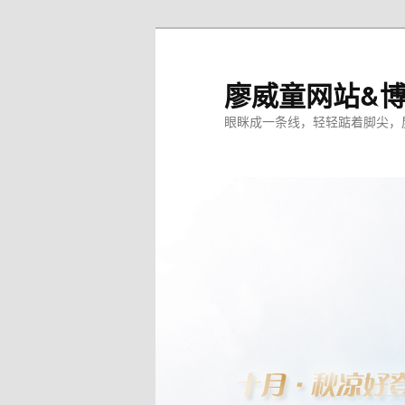
廖威童网站&
眼眯成一条线，轻轻踮着脚尖，