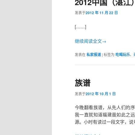
2012中国（湛
发表于
2012 年 11 月 22 日
[……]
继续阅读全文→
发表在
私家报道
|
标签为
吃喝玩乐
、
族谱
发表于
2012 年 10 月 1 日
今晚翻看族谱，从先人们的序
我一直就知道福建虽如此之远
源。小时有读过一段文字，说粤