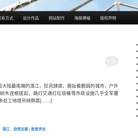
联系方式
设计作品
网站制作
海报横幅
版权声明
中国大陆最南端的湛江，狂风肆虐，撕扯着脆弱的城市，户外
树木连根拔起，路灯交通灯垃圾桶等市政设施几乎全军覆
处工地塔吊倾倒甚[……]
、
湛江
、
自然灾害
|
发表评论