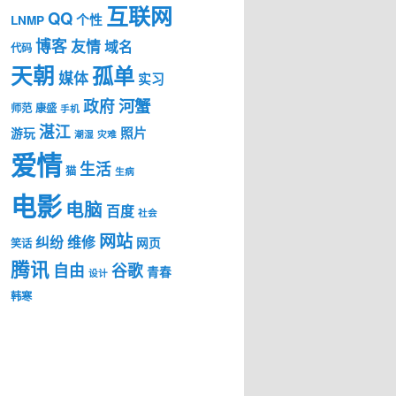
互联网
QQ
个性
LNMP
博客
友情
域名
代码
天朝
孤单
媒体
实习
河蟹
政府
师范
康盛
手机
湛江
照片
游玩
潮湿
灾难
爱情
生活
猫
生病
电影
电脑
百度
社会
网站
纠纷
维修
网页
笑话
腾讯
自由
谷歌
青春
设计
韩寒