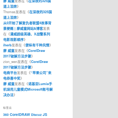
廖 威童
发表在《
在深夜的325国
道上泪奔
》
Thomas
发表在《
在深夜的325国
道上泪奔
》
从0开始了解复仇者联盟4故事背
景梗概 | 廖威童网站&博客
发表
在《
漫威超级英雄、X战警系列
电影观影顺序
》
iherb
发表在《
便纵有千种风情
》
廖 威童
发表在《
CorelDraw
2017破解方法步骤
》
zion_wen
发表在《
CorelDraw
2017破解方法步骤
》
电商平台
发表在《
“苹果公司”来
电恭喜中奖
》
廖 威童
发表在《
诺基亚Lumia手
机误用儿童模式Microsoft账号解
决办法
》
标签云
CorelDRAW
JS
360
Discuz