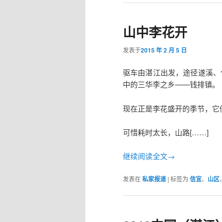
山中李花开
发表于
2015 年 2 月 5 日
驱车由湛江出发，途径遂溪、
中的三华李之乡——钱排镇。
现在正是李花盛开的季节，它
可惜耗时太长，山路[……]
继续阅读全文→
发表在
私家报道
|
标签为
信宜
、
山区