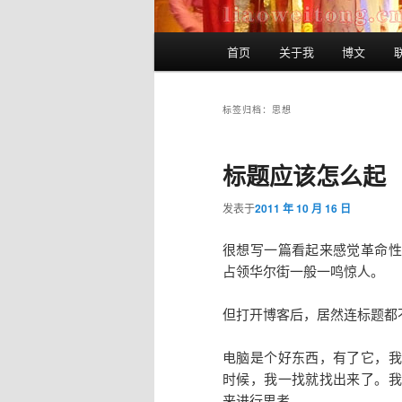
主
首页
关于我
博文
跳
跳
页
至
至
标签归档：
思想
主
副
标题应该怎么起
内
内
发表于
2011 年 10 月 16 日
容
容
很想写一篇看起来感觉革命性
占领华尔街一般一鸣惊人。
区
区
但打开博客后，居然连标题都
域
域
电脑是个好东西，有了它，我
时候，我一找就找出来了。我
来进行思考。