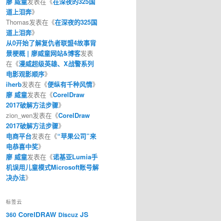
廖 威童
发表在《
在深夜的325国
道上泪奔
》
Thomas
发表在《
在深夜的325国
道上泪奔
》
从0开始了解复仇者联盟4故事背
景梗概 | 廖威童网站&博客
发表
在《
漫威超级英雄、X战警系列
电影观影顺序
》
iherb
发表在《
便纵有千种风情
》
廖 威童
发表在《
CorelDraw
2017破解方法步骤
》
zion_wen
发表在《
CorelDraw
2017破解方法步骤
》
电商平台
发表在《
“苹果公司”来
电恭喜中奖
》
廖 威童
发表在《
诺基亚Lumia手
机误用儿童模式Microsoft账号解
决办法
》
标签云
CorelDRAW
JS
360
Discuz