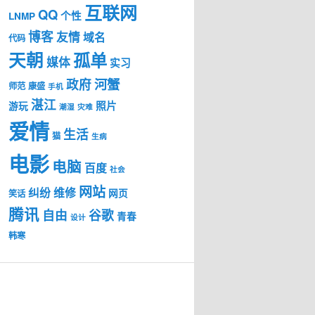
互联网
QQ
个性
LNMP
博客
友情
域名
代码
天朝
孤单
媒体
实习
河蟹
政府
师范
康盛
手机
湛江
照片
游玩
潮湿
灾难
爱情
生活
猫
生病
电影
电脑
百度
社会
网站
纠纷
维修
网页
笑话
腾讯
自由
谷歌
青春
设计
韩寒