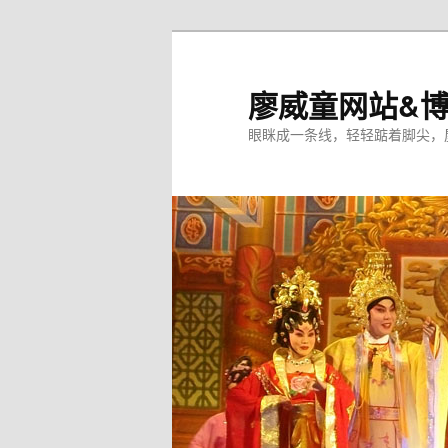
廖威童网站&
眼眯成一条线，轻轻踮着脚尖，