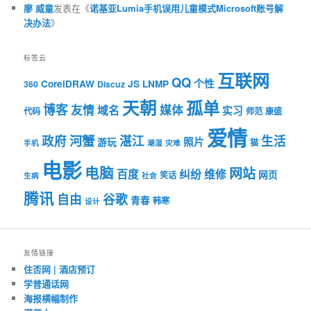
廖 威童
发表在《
诺基亚Lumia手机误用儿童模式Microsoft账号解
决办法
》
标签云
互联网
QQ
个性
CorelDRAW
JS
LNMP
360
Discuz
天朝
孤单
博客
友情
媒体
域名
实习
代码
师范
康盛
爱情
河蟹
政府
湛江
生活
照片
游玩
猫
手机
潮湿
灾难
电影
电脑
网站
百度
纠纷
维修
网页
笑话
生病
社会
腾讯
自由
谷歌
青春
韩寒
设计
友情链接
住否网 | 酒店预订
学普通话网
海报横幅制作