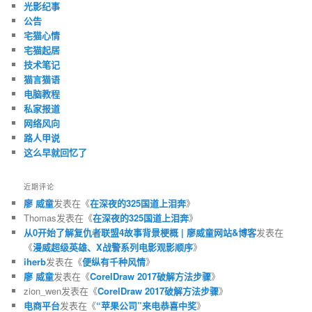
光影纪事
公告
宅猫心情
宅猫起居
技术笔记
猫言猫语
电脑教程
私家报道
网络风向
路人甲说
这么早就回忆了
近期评论
廖 威童
发表在《
在深夜的325国道上泪奔
》
Thomas
发表在《
在深夜的325国道上泪奔
》
从0开始了解复仇者联盟4故事背景梗概 | 廖威童网站&博客
发表在
《
漫威超级英雄、X战警系列电影观影顺序
》
iherb
发表在《
便纵有千种风情
》
廖 威童
发表在《
CorelDraw 2017破解方法步骤
》
zion_wen
发表在《
CorelDraw 2017破解方法步骤
》
电商平台
发表在《
“苹果公司”来电恭喜中奖
》