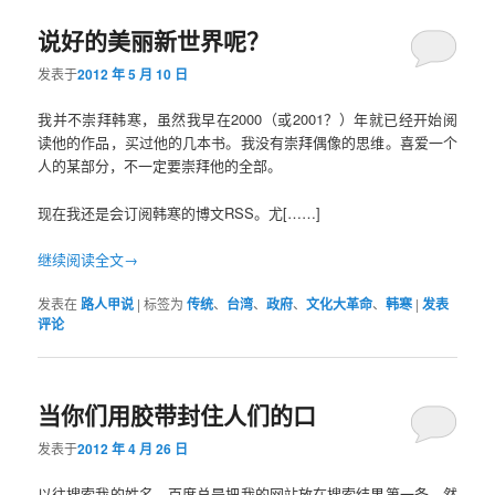
说好的美丽新世界呢？
容
容
发表于
2012 年 5 月 10 日
区
区
我并不崇拜韩寒，虽然我早在2000（或2001？）年就已经开始阅
域
域
读他的作品，买过他的几本书。我没有崇拜偶像的思维。喜爱一个
人的某部分，不一定要崇拜他的全部。
现在我还是会订阅韩寒的博文RSS。尤[……]
继续阅读全文→
发表在
路人甲说
|
标签为
传统
、
台湾
、
政府
、
文化大革命
、
韩寒
|
发表
评论
当你们用胶带封住人们的口
发表于
2012 年 4 月 26 日
以往搜索我的姓名，百度总是把我的网站放在搜索结果第一条。然