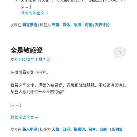
[……]
继续阅读全文→
发表在
猫言猫语
|
标签为
天朝
、
媒体
、
政府
、
河蟹
|
发表评论
全是敏感瓷
1
发表于
2012 年 1 月 7 日
在微博看到如下内容。
看着这些文字，满篇的敏感瓷，连我都战战兢兢，不知道有没有让
某些人感到哪怕一丝丝的惊恐？
[……]
继续阅读全文→
发表在
路人甲说
|
标签为
天朝
、
政府
、
敏感词
、
民主
、
自由
|
1
条回复