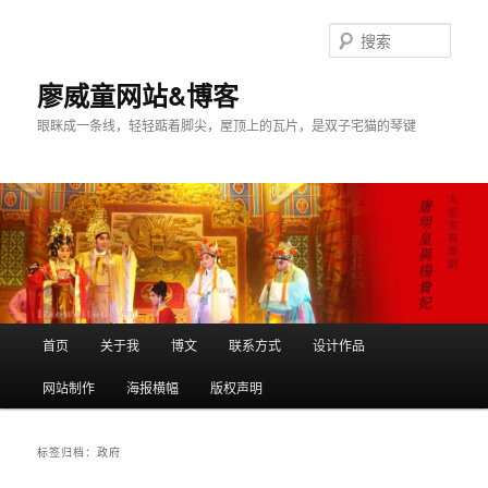
搜
索
廖威童网站&博客
眼眯成一条线，轻轻踮着脚尖，屋顶上的瓦片，是双子宅猫的琴键
主
首页
关于我
博文
联系方式
设计作品
跳
跳
页
网站制作
海报横幅
版权声明
至
至
主
副
标签归档：
政府
内
内