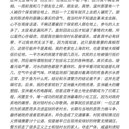
这并无逻辑可言”而悲愤，但我迟迟不能下笔，因为我不确定真
相。一周前我和几个朋友在上网，朋友说，真惨，温州那里有一个
人被四个保安摁在地上，然后一个工程车就开上去把人碾死了。朋
友的陈述用的是确认事实的语气，我当时并不知道此事来龙去脉，
心不在焉接话道，干嘛还要雇四个保安把人摁在地上，参与的人太
多了，太容易走漏风声了。直到回去以后才知道了事情的大概，所
以虽然心存疑虑，但是我也偏向钱村长是被谋杀，或者其中必有妖
孽，不过我依然无法下笔，因为我知道，这只是我需要的真相而
已，这很可能并不是真相。我的老家在上海农村，也是常被大规模
低价征地，一平方米的房屋才赔偿几百元，农民的土地被强行低价
征用，然后被所谓规划成了包括化工区的各种用途，高价卖出，接
着污染严重，河水的颜色都是不重样的，我爷爷看河就知道是礼拜
几，空气中全是气味，环境监测部门能面对着满河的死鱼表示水质
正常，至于鱼为什么死，结论和乐清警方的结论差不多：这并无逻
辑可言。后来，我的老家规划了亚洲最大的物流港，亚洲最大的雕
塑园，亚洲最大的电器城，但是这数千亩土地全部都成为了烂尾工
程，闲置至今，唯一成功的就是亚洲最毒的小化工区。因为对政府
卖地的痛恨，我对钱村长心存敬佩。故事就应该是这样：一位正直
的为民请愿而多次进监狱的老村长，长期与当地的恶势力做斗争，
最终被政府或者官商谋杀，并伪造成了交通肇事，村民得知情况后
义愤填膺要讨个公道，但是被早已在现场安排好的特警无情镇压，
警方抓走了很多正义之士和钱村长的家人，夺走尸体，威逼利诱知