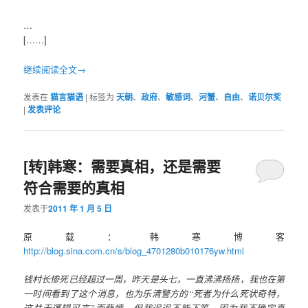
…
[……]
继续阅读全文→
发表在
猫言猫语
|
标签为
天朝
、
政府
、
敏感词
、
河蟹
、
自由
、
诺贝尔奖
|
发表评论
[转]韩寒：需要真相，还是需要
符合需要的真相
发表于
2011 年 1 月 5 日
原载：韩寒博客
http://blog.sina.com.cn/s/blog_4701280b010176yw.html
钱村长惨死已经超过一周，昨天是头七，一直沸沸扬扬，我也在第
一时间看到了这个消息，也为乐清警方的“死者为什么死状奇特，