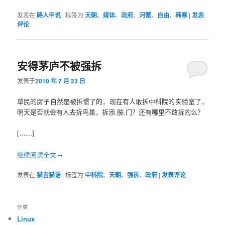
发表在
路人甲说
|
标签为
天朝
、
媒体
、
政府
、
河蟹
、
自由
、
韩寒
|
发表
评论
安得茅庐不被强拆
发表于
2010 年 7 月 23 日
草民的房子自然是被拆惯了的，现在有人敢拆中科院的实验室了，
明天是否就会有人去拆鸟巢，拆添.胺.门？还有哪里不敢拆的么？
[……]
继续阅读全文→
发表在
猫言猫语
|
标签为
中科院
、
天朝
、
强拆
、
政府
|
发表评论
分类
Linux