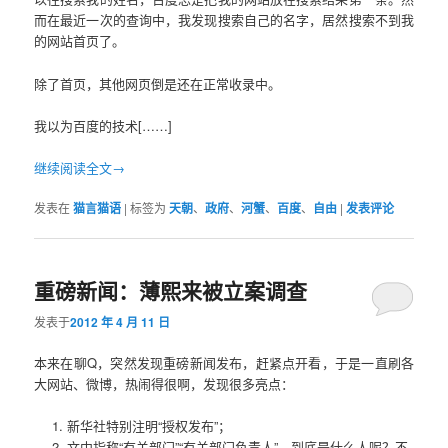
而在最近一次的查询中，我发现搜索自己的名字，居然搜索不到我
的网站首页了。
除了首页，其他网页倒是还在正常收录中。
我以为百度的技术[……]
继续阅读全文→
发表在
猫言猫语
|
标签为
天朝
、
政府
、
河蟹
、
百度
、
自由
|
发表评论
重磅新闻：薄熙来被立案调查
发表于
2012 年 4 月 11 日
本来在聊Q，突然发现重磅新闻发布，赶紧点开看，于是一直刷各
大网站、微博，热闹得很啊，发现很多亮点：
新华社特别注明“授权发布”；
文中指称“有关部门”“有关部门负责人”，到底是什么人呢？不