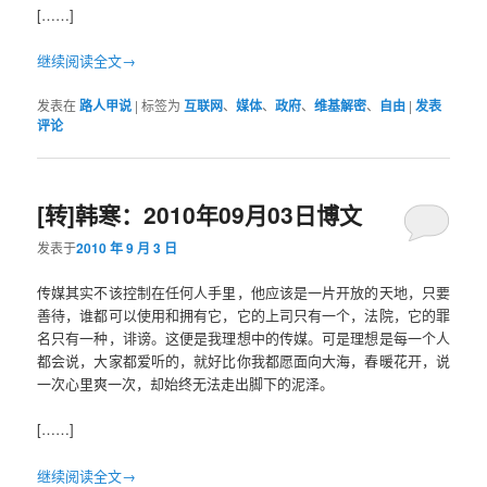
[……]
继续阅读全文→
发表在
路人甲说
|
标签为
互联网
、
媒体
、
政府
、
维基解密
、
自由
|
发表
评论
[转]韩寒：2010年09月03日博文
发表于
2010 年 9 月 3 日
传媒其实不该控制在任何人手里，他应该是一片开放的天地，只要
善待，谁都可以使用和拥有它，它的上司只有一个，法院，它的罪
名只有一种，诽谤。这便是我理想中的传媒。可是理想是每一个人
都会说，大家都爱听的，就好比你我都愿面向大海，春暖花开，说
一次心里爽一次，却始终无法走出脚下的泥泽。
[……]
继续阅读全文→