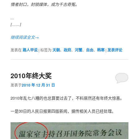
情者封口，封锁媒体，成为千古奇冤。
…
[……]
继续阅读全文→
发表在
路人甲说
|
标签为
天朝
、
政府
、
河蟹
、
自由
、
韩寒
|
发表评论
2010年终大奖
发表于
2010 年 12 月 31 日
2010年乱七八糟的也总算要过去了，不料居然还有年终大惊喜。
一是30日的人民日报第四版新闻，据传相关人员已经处理。