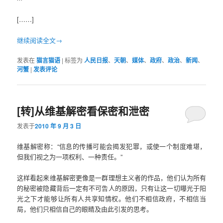
[……]
继续阅读全文→
发表在
猫言猫语
|
标签为
人民日报
、
天朝
、
媒体
、
政府
、
政治
、
新闻
、
河蟹
|
发表评论
[转]从维基解密看保密和泄密
发表于
2010 年 9 月 3 日
维基解密称：“信息的传播可能会揭发犯罪，或使一个制度难堪，
但我们视之为一项权利、一种责任。”
这样看起来维基解密更像是一群理想主义者的作品，他们认为所有
的秘密被隐藏背后一定有不可告人的原因，只有让这一切曝光于阳
光之下才能够让所有人共享知情权。他们不相信政府，不相信当
局，他们只相信自己的眼睛及由此引发的思考。