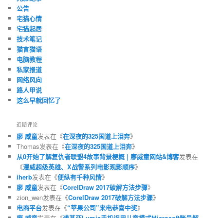
公告
宅猫心情
宅猫起居
技术笔记
猫言猫语
电脑教程
私家报道
网络风向
路人甲说
这么早就回忆了
近期评论
廖 威童
发表在《
在深夜的325国道上泪奔
》
Thomas
发表在《
在深夜的325国道上泪奔
》
从0开始了解复仇者联盟4故事背景梗概 | 廖威童网站&博客
发表在
《
漫威超级英雄、X战警系列电影观影顺序
》
iherb
发表在《
便纵有千种风情
》
廖 威童
发表在《
CorelDraw 2017破解方法步骤
》
zion_wen
发表在《
CorelDraw 2017破解方法步骤
》
电商平台
发表在《
“苹果公司”来电恭喜中奖
》
廖 威童
发表在《
诺基亚Lumia手机误用儿童模式Microsoft账号解