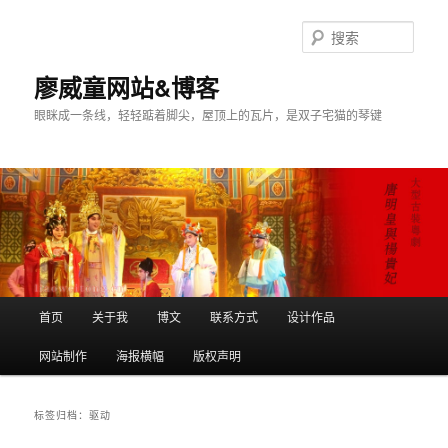
搜
索
廖威童网站&博客
眼眯成一条线，轻轻踮着脚尖，屋顶上的瓦片，是双子宅猫的琴键
主
首页
关于我
博文
联系方式
设计作品
跳
跳
页
网站制作
海报横幅
版权声明
至
至
主
副
标签归档：
驱动
内
内