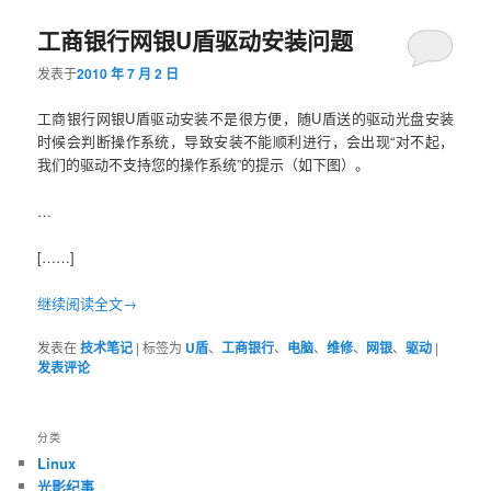
工商银行网银U盾驱动安装问题
容
容
发表于
2010 年 7 月 2 日
区
区
工商银行网银U盾驱动安装不是很方便，随U盾送的驱动光盘安装
域
域
时候会判断操作系统，导致安装不能顺利进行，会出现“对不起，
我们的驱动不支持您的操作系统”的提示（如下图）。
…
[……]
继续阅读全文→
发表在
技术笔记
|
标签为
U盾
、
工商银行
、
电脑
、
维修
、
网银
、
驱动
|
发表评论
分类
Linux
光影纪事