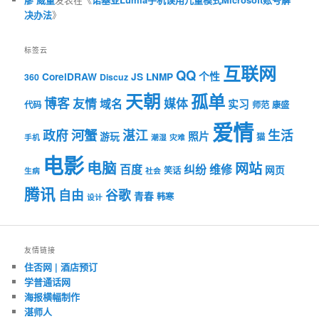
决办法
》
标签云
互联网
QQ
个性
CorelDRAW
JS
LNMP
360
Discuz
天朝
孤单
博客
友情
媒体
域名
实习
代码
师范
康盛
爱情
河蟹
政府
湛江
生活
照片
游玩
猫
手机
潮湿
灾难
电影
电脑
网站
百度
纠纷
维修
网页
笑话
生病
社会
腾讯
自由
谷歌
青春
韩寒
设计
友情链接
住否网 | 酒店预订
学普通话网
海报横幅制作
湛师人